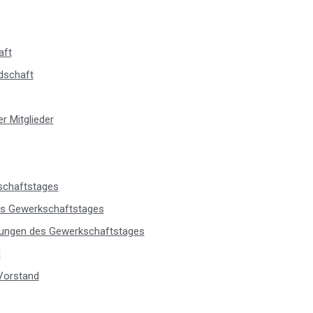
aft
edschaft
r Mitglieder
schaftstages
es Gewerkschaftstages
ungen des Gewerkschaftstages
d
Vorstand