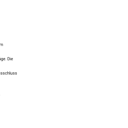
im
ge. Die
usschluss
n