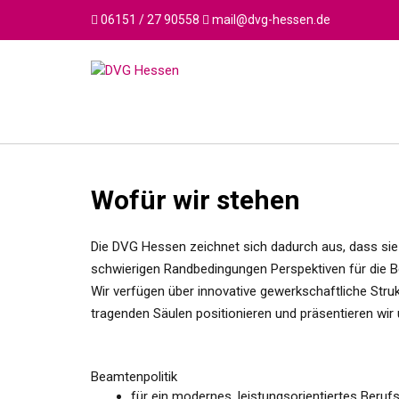
Skip
06151 / 27 90558
mail@dvg-hessen.de
to
content
Wofür wir stehen
Die DVG Hessen zeichnet sich dadurch aus, dass sie s
schwierigen Randbedingungen Perspektiven für die B
Wir verfügen über innovative gewerkschaftliche Struk
tragenden Säulen positionieren und präsentieren wir
Beamtenpolitik
für ein modernes, leistungsorientiertes Beru