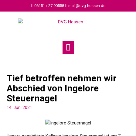
Skip
06151 / 27 90558
mail@dvg-hessen.de
to
content
Tief betroffen nehmen wir
Abschied von Ingelore
Steuernagel
14. Juni 2021