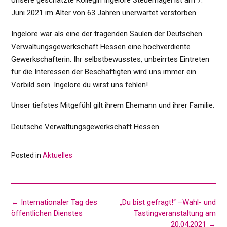
Unsere geschätzte Kollegin Ingelore Steuernagel ist am 7.
Juni 2021 im Alter von 63 Jahren unerwartet verstorben.
Ingelore war als eine der tragenden Säulen der Deutschen
Verwaltungsgewerkschaft Hessen eine hochverdiente
Gewerkschafterin. Ihr selbstbewusstes, unbeirrtes Eintreten
für die Interessen der Beschäftigten wird uns immer ein
Vorbild sein. Ingelore du wirst uns fehlen!
Unser tiefstes Mitgefühl gilt ihrem Ehemann und ihrer Familie.
Deutsche Verwaltungsgewerkschaft Hessen
Posted in
Aktuelles
Post
←
Internationaler Tag des
„Du bist gefragt!“ –Wahl- und
navigation
öffentlichen Dienstes
Tastingveranstaltung am
20.04.2021
→