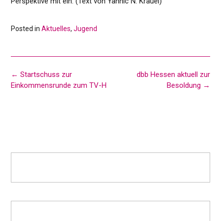
Perspektive mit ein. (Text von Yannic N. Krauel)
Posted in
Aktuelles
,
Jugend
Post
←
Startschuss zur
dbb Hessen aktuell zur
navigation
Einkommensrunde zum TV-H
Besoldung
→