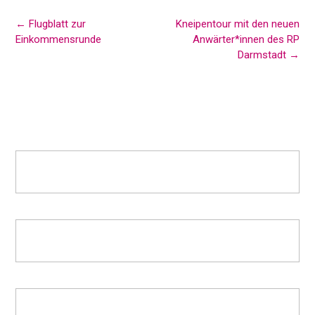
Post
←
Flugblatt zur
Kneipentour mit den neuen
navigation
Einkommensrunde
Anwärter*innen des RP
Darmstadt
→