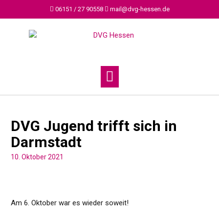
Skip
06151 / 27 90558
mail@dvg-hessen.de
to
content
DVG Jugend trifft sich in
Darmstadt
10. Oktober 2021
Am 6. Oktober war es wieder soweit!