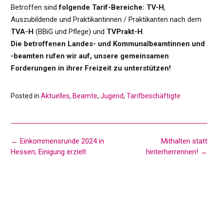
Betroffen sind
folgende Tarif-Bereiche: TV-H
,
Auszubildende und Praktikantinnen / Praktikanten nach dem
TVA-H
(BBiG und Pflege) und
TVPrakt-H
.
Die betroffenen Landes- und Kommunalbeamtinnen und
-beamten rufen wir auf, unsere gemeinsamen
Forderungen in ihrer Freizeit zu unterstützen!
Posted in
Aktuelles
,
Beamte
,
Jugend
,
Tarifbeschäftigte
Post
←
Einkommensrunde 2024 in
Mithalten statt
navigation
Hessen; Einigung erzielt
hinterherrennen!
→